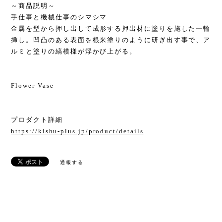
～商品説明～
手仕事と機械仕事のシマシマ
金属を型から押し出して成形する押出材に塗りを施した一輪
挿し。凹凸のある表面を根来塗りのように研ぎ出す事で、ア
ルミと塗りの縞模様が浮かび上がる。
Flower Vase
プロダクト詳細
https://kishu-plus.jp/product/details
通報する